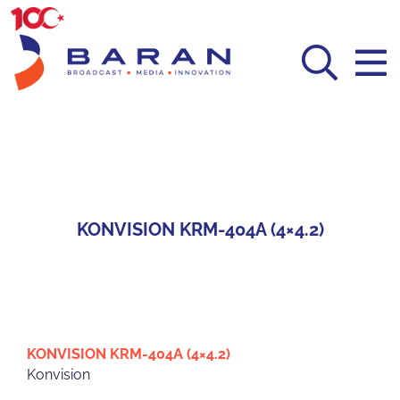
Skip
to
content
KONVISION KRM-404A (4×4.2)
KONVISION KRM-404A (4×4.2)
Konvision