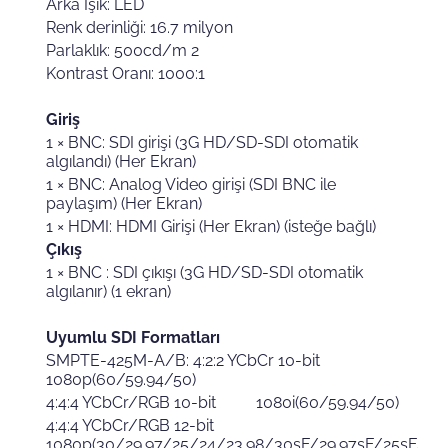
Arka Işık: LED
Renk derinliği: 16.7 milyon
İnsana
Parlaklık: 500cd/m 2
Kontrast Oranı: 1000:1
Yatırım
Giriş
1 × BNC: SDI girişi (3G HD/SD-SDI otomatik
algılandı) (Her Ekran)
1 × BNC: Analog Video girişi (SDI BNC ile
Günümüzün yayıncılık ve medya
paylaşım) (Her Ekran)
dünyasındaki sorunları
1 × HDMI: HDMI Girişi (Her Ekran) (isteğe bağlı)
çözmeye, müşterilerimizin daha
fazlasını başarması için bir
Çıkış
çözüm oluşturmaya
1 × BNC : SDI çıkışı (3G HD/SD-SDI otomatik
odaklanıyoruz. Kesintisiz bir iş
algılanır) (1 ekran)
akışının parçası olarak eksiksiz
bir çözüm yelpazesi sunuyoruz.
Uyumlu SDI Formatları
SMPTE-425M-A/B: 4:2:2 YCbCr 10-bit
1080p(60/59.94/50)
Hakkımızda
4:4:4 YCbCr/RGB 10-bit 1080i(60/59.94/50)
4:4:4 YCbCr/RGB 12-bit
1080p(30/29.97/25/24/23.98/30sF/29.97sF/25sF/24s