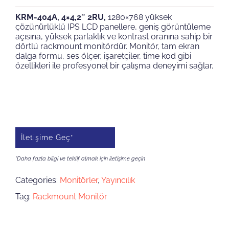
KRM-404A, 4×4,2″ 2RU,
1280×768 yüksek
çözünürlüklü IPS LCD panellere, geniş görüntüleme
açısına, yüksek parlaklık ve kontrast oranına sahip bir
dörtlü rackmount monitördür. Monitör, tam ekran
dalga formu, ses ölçer, işaretçiler, time kod gibi
özellikleri ile profesyonel bir çalışma deneyimi sağlar.
İletişime Geç*
*Daha fazla bilgi ve teklif almak için iletişime geçin
Categories:
Monitörler
,
Yayıncılık
Tag:
Rackmount Monitör