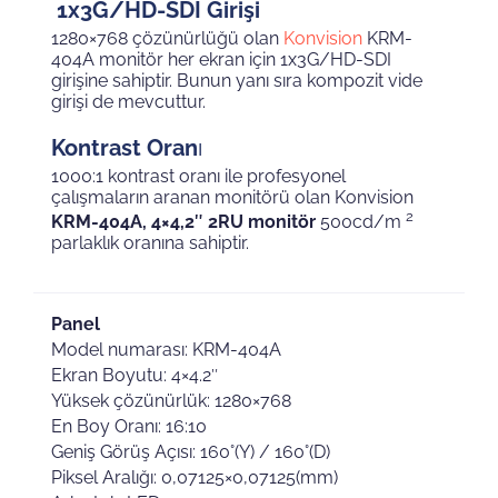
1x3G/HD-SDI Girişi
1280×768 çözünürlüğü olan
Konvision
KRM-
404A monitör her ekran için 1x3G/HD-SDI
girişine sahiptir. Bunun yanı sıra kompozit vide
girişi de mevcuttur.
Kontrast Oran
ı
1000:1 kontrast oranı ile profesyonel
çalışmaların aranan monitörü olan Konvision
2
KRM-404A, 4×4,2″ 2RU monitör
500cd/m
parlaklık oranına sahiptir.
Panel
Model numarası: KRM-404A
Ekran Boyutu: 4×4.2″
Yüksek çözünürlük: 1280×768
En Boy Oranı: 16:10
Geniş Görüş Açısı: 160°(Y) / 160°(D)
Piksel Aralığı: 0,07125×0,07125(mm)